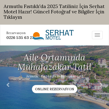
Armutlu Fıstıklı'da 2025 Tatiliniz İçin Serhat
Motel Hazır! Güncel Fotoğraf ve Bilgiler İçin
Tıklayın
Rezarvasyon
Toggle
0226 535 63 23
navigat
Previous
Nex
Aile Ortamında
Muhafazakar Tatil
Armutlu - Fıstıklı'da muhafazakar tatil
ONLINE REZERVASYON