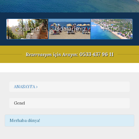
Otelimiz
Odalarımız
Fıstıklı
0533 437 96 11
Rezervasyon
için Arayın:
ANASAYFA ›
Genel
Merhaba dünya!